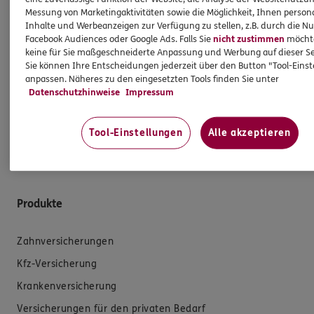
Angestellten in meiner Agentur und/oder sonstige für
Messung von Marketingaktivitäten sowie die Möglichkeit, Ihnen persona
die Agentur tätige Personen. Die Berücksichtigung von
Inhalte und Werbeanzeigen zur Verfügung zu stellen, z.B. durch die N
Facebook Audiences oder Google Ads. Falls Sie
nicht zustimmen
möchten
Nachhaltigkeitsrisiken hat insbesondere keinen Einfluss
keine für Sie maßgeschneiderte Anpassung und Werbung auf dieser Se
darauf, ob ich für die Vermittlung eines
Sie können Ihre Entscheidungen jederzeit über den Button "Tool-Eins
Versicherungsanlageproduktes eine Vergütung erhalte
anpassen. Näheres zu den eingesetzten Tools finden Sie unter
oder darauf, wie hoch diese Vergütung ausfällt.
Datenschutzhinweise
Impressum
Gleiches gilt für die Vergütung von Mitarbeitern
und/oder sonstigen für die Agentur tätigen Personen.
Tool-Einstellungen
Alle akzeptieren
Produkte
Zahnversicherungen
Kfz-Versicherung
Krankenversicherung
Versicherungen für den privaten Bedarf