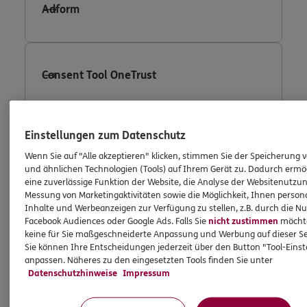
Adform
Consent Tool OneTrust
Einstellungen zum Datenschutz
Fullstory
Wenn Sie auf "Alle akzeptieren" klicken, stimmen Sie der Speicherung 
und ähnlichen Technologien (Tools) auf Ihrem Gerät zu. Dadurch ermö
eine zuverlässige Funktion der Website, die Analyse der Websitenutzun
Messung von Marketingaktivitäten sowie die Möglichkeit, Ihnen persona
Facebook Conversion Tracking
Inhalte und Werbeanzeigen zur Verfügung zu stellen, z.B. durch die N
Facebook Audiences oder Google Ads. Falls Sie
nicht zustimmen
möchten
keine für Sie maßgeschneiderte Anpassung und Werbung auf dieser Se
Sie können Ihre Entscheidungen jederzeit über den Button "Tool-Eins
anpassen. Näheres zu den eingesetzten Tools finden Sie unter
Facebook Custom Audience
Datenschutzhinweise
Impressum