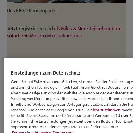
Das ERGO Kundenportal
Jetzt registrieren und
als Miles & More Teilnehmer ab
sofort 750 Meilen extra bekommen.
Registrieren Sie sich zunächt im Kundenportal.
Anschließend können Sie über den Link ihre Mile & More
Einstellungen zum Datenschutz
Punktegutschrift beantragen.
Wenn Sie auf "Alle akzeptieren" klicken, stimmen Sie der Speicherung 
und ähnlichen Technologien (Tools) auf Ihrem Gerät zu. Dadurch ermö
Miles & More Punkte beantragen
eine zuverlässige Funktion der Website, die Analyse der Websitenutzun
Messung von Marketingaktivitäten sowie die Möglichkeit, Ihnen persona
UNSER TEAM
Inhalte und Werbeanzeigen zur Verfügung zu stellen, z.B. durch die N
Unser Team am Standort
Facebook Audiences oder Google Ads. Falls Sie
nicht zustimmen
möchten
keine für Sie maßgeschneiderte Anpassung und Werbung auf dieser Se
Sie können Ihre Entscheidungen jederzeit über den Button "Tool-Eins
anpassen. Näheres zu den eingesetzten Tools finden Sie unter
Datenschutzhinweise
Impressum