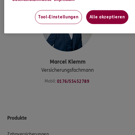
Tool-Einstellungen
Alle akzeptieren
Marcel
Klemm
Versicherungsfachmann
Mobil:
0176/55452789
Produkte
Zahnversicherungen