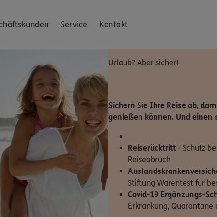
chäftskunden
Service
Kontakt
Urlaub? Aber sicher!
Sichern Sie Ihre Reise ab, dam
genießen können. Und einen s
Reiserücktritt
- Schutz be
Reiseabruch
Auslandskrankenversich
Stiftung Warentest für b
Covid-19 Ergänzungs-Sc
Erkrankung, Quarantäne 