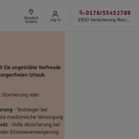
0176/55452789
Standort
ERGO Versicherung Marcel Klemm
Log-in
ändern
it Sie ungetrübte Vorfreude
orgenfreien Urlaub.
i Stornierung oder
erung
- Testsieger bei
este medizinische Versorgung
hutz
- Volle Absicherung bei
oder Einreiseverweigerung