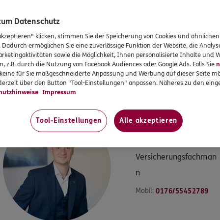
Angebot anfordern
 zum Datenschutz
akzeptieren" klicken, stimmen Sie der Speicherung von Cookies und ähnlichen
. Dadurch ermöglichen Sie eine zuverlässige Funktion der Website, die Analy
UNSER TEAM
rketingaktivitäten sowie die Möglichkeit, Ihnen personalisierte Inhalte und
Unser Team am Standort
n, z.B. durch die Nutzung von Facebook Audiences oder Google Ads. Falls Sie
n
r keine für Sie maßgeschneiderte Anpassung und Werbung auf dieser Seite mö
erzeit über den Button "Tool-Einstellungen" anpassen. Näheres zu den einge
hutzhinweise
Impressum
Tool-Einstellungen
Alle akzeptieren
Marcel
Klemm
Versicherungsfachman
n
Mobil:
0176/55452789