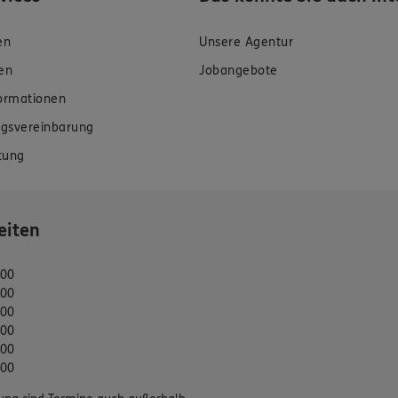
en
Unsere Agentur
en
Jobangebote
formationen
gsvereinbarung
tung
eiten
:00
:00
:00
:00
:00
:00