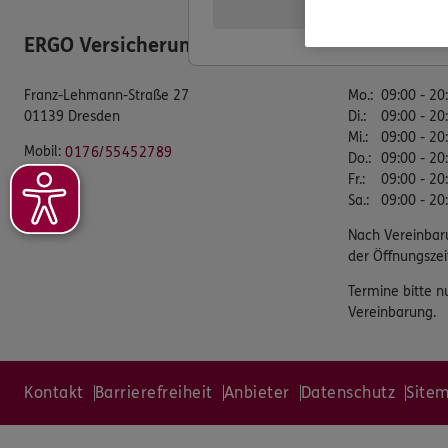
ERGO Versicherung Marcel Klemm
Öffnungsz
Franz-Lehmann-Straße 27
Mo.
:
09:00 - 20
01139 Dresden
Di.
:
09:00 - 20
Mi.
:
09:00 - 20
Mobil:
0176/55452789
Do.
:
09:00 - 20
Fr.
:
09:00 - 20
Sa.
:
09:00 - 20
Nach Vereinbar
der Öffnungszei
Termine bitte n
Vereinbarung.
Kontakt
Barrierefreiheit
Anbieter
Datenschutz
Site