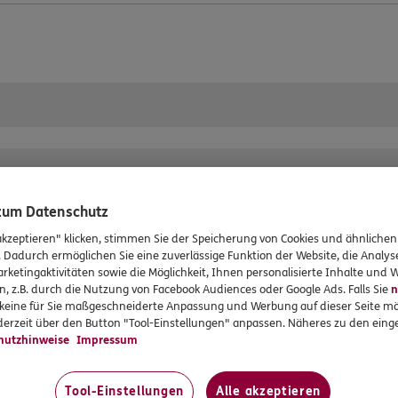
g können Sie einfach und komfortabel Termine mit uns vereinb
Beratungsgespräch oder im konkreten Schadenfall, im Vermittl
chtermin und Ihr Anliegen – wir freuen uns auf Sie!
rvices
Das könnte Sie auch int
 zum Datenschutz
akzeptieren" klicken, stimmen Sie der Speicherung von Cookies und ähnlichen
en
Unsere Agentur
. Dadurch ermöglichen Sie eine zuverlässige Funktion der Website, die Analy
rketingaktivitäten sowie die Möglichkeit, Ihnen personalisierte Inhalte und
en
Jobangebote
n, z.B. durch die Nutzung von Facebook Audiences oder Google Ads. Falls Sie
n
formationen
r keine für Sie maßgeschneiderte Anpassung und Werbung auf dieser Seite mö
erzeit über den Button "Tool-Einstellungen" anpassen. Näheres zu den einge
gsvereinbarung
hutzhinweise
Impressum
tung
Tool-Einstellungen
Alle akzeptieren