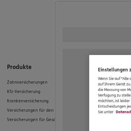
Mit der Online-Terminbuchun
um die Uhr. Sei es zu einem 
Hause. Wählen Sie Ihren Wuns
Termin Buchen
Produkte
Hilfe & Se
Einstellungen
Wenn Sie auf "Alle 
Zahnversicherungen
E-Mail schreib
auf Ihrem Gerät zu
die Messung von Ma
Kfz-Versicherung
Schaden meld
Verfügung zu stelle
Krankenversicherung
Erstkontaktin
möchten, ist leide
Entscheidungen jed
Versicherungen für den privaten Bedarf
EU-Offenlegun
Sie unter
Datensc
Versicherungen für Geschäftskunden
Datenverarbei