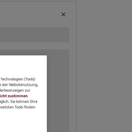
aren – verbindlich und rund
erbüro oder bei Ihnen zu
eressieren
 Technologien (Tools)
Standorte
se der Websitenutzung,
 Werbeanzeigen zur
icht zustimmen
glich. Sie können Ihre
setzten Tools finden