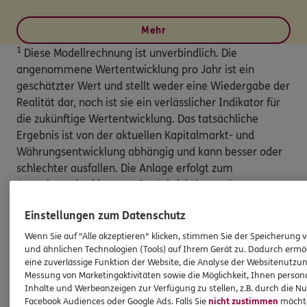
Mehr
1
Diese Modellrechnung ist unverbindlich. Die
angenommene Wertentwicklung pro Jahr ist ein
geschätzter Wert und stellt weder eine Wiedergabe der
Realität dar, noch ist sie ein verlässlicher Indikator für
die zukünftige Wertentwicklung. Das tatsächliche
Ergebnis ist von der aktuellen Kapitalmarkt- und
Währungsentwicklung abhängig und kann besser oder
schlechter ausfallen. Die Anlage erfolgt zum
Ausgabepreis, d.h. unter Berücksichtigung des
Ausgabeaufschlags. Neben den bereits auf Fondsebene
Einstellungen zum Datenschutz
anfallenden Kosten (wie z.B. Verwaltungsvergütung)
werden keine weiteren Kosten (wie z.B.
Wenn Sie auf "Alle akzeptieren" klicken, stimmen Sie der Speicherung 
und ähnlichen Technologien (Tools) auf Ihrem Gerät zu. Dadurch ermö
Depotgebühren) oder eventuelle steuerliche
eine zuverlässige Funktion der Website, die Analyse der Websitenutzun
Auswirkungen berücksichtigt, die das Anlageergebnis
Messung von Marketingaktivitäten sowie die Möglichkeit, Ihnen persona
schmälern
Inhalte und Werbeanzeigen zur Verfügung zu stellen, z.B. durch die N
Facebook Audiences oder Google Ads. Falls Sie
nicht zustimmen
möchten