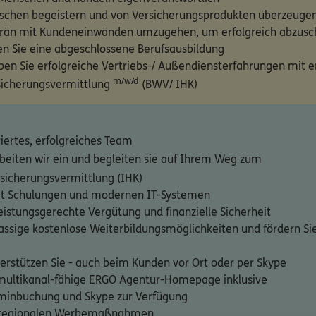
schen begeistern und von Versicherungsprodukten überzeuge
verän mit Kundeneinwänden umzugehen, um erfolgreich abzusc
en Sie eine abgeschlossene Berufsausbildung
en Sie erfolgreiche Vertriebs-/ Außendiensterfahrungen mit 
m/w/d
icherungsvermittlung
(BWV/ IHK)
iertes, erfolgreiches Team
beiten wir ein und begleiten sie auf Ihrem Weg zum
rsicherungsvermittlung (IHK)
mit Schulungen und modernen IT-Systemen
eistungsgerechte Vergütung und finanzielle Sicherheit
lassige kostenlose Weiterbildungsmöglichkeiten und fördern Si
terstützen Sie - auch beim Kunden vor Ort oder per Skype
 multikanal-fähige ERGO Agentur-Homepage inklusive
minbuchung und Skype zur Verfügung
re regionalen Werbemaßnahmen