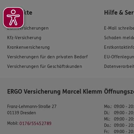
Produkte
Hilfe & Se
Zahnversicherungen
E-Mail schreib
Kfz-Versicherung
Schaden meld
Krankenversicherung
Erstkontaktin
Versicherungen für den privaten Bedarf
EU-Offenlegun
Versicherungen für Geschäftskunden
Datenverarbei
ERGO Versicherung Marcel Klemm
Öffnungsz
Franz-Lehmann-Straße 27
Mo.
:
09:00 - 20
01139 Dresden
Di.
:
09:00 - 20
Mi.
:
09:00 - 20
Mobil:
0176/55452789
Do.
:
09:00 - 20
Fr.
:
09:00 - 20