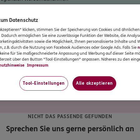
 zum Datenschutz
che und versicherungs-technische Ausbildung (ca. 6 Monate)
akzeptieren" klicken, stimmen Sie der Speicherung von Cookies und ähnlichen
lung in der Startphase
. Dadurch ermöglichen Sie eine zuverlässige Funktion der Website, die Analy
tung durch unsere Teams vor Ort
rketingaktivitäten sowie die Möglichkeit, Ihnen personalisierte Inhalte und
eie Zeiteinteilung
n, z.B. durch die Nutzung von Facebook Audiences oder Google Ads. Falls Sie
n
f und Familie
r keine für Sie maßgeschneiderte Anpassung und Werbung auf dieser Seite mö
erzeit über den Button "Tool-Einstellungen" anpassen. Näheres zu den einge
nlose Homepage inklusive WhatsApp, Online-Terminbuchung und
hutzhinweise
Impressum
ngsservice
Tool-Einstellungen
Alle akzeptieren
 und Apps
g im ERGO Vertrieb und geben Sie unserer Vertriebsorganisation
NICHT DAS PASSENDE GEFUNDEN
Sprechen Sie uns gerne persönlich an