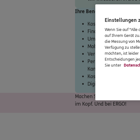
Ihre Benefits
Einstellungen
Kostenfreie vertriebli
Wenn Sie auf "Alle 
Finanzielle Garantiezah
auf Ihrem Gerät zu
Umfangreiche Einarbei
die Messung von Ma
Mobiles Arbeiten und fr
Verfügung zu stelle
Vereinbarkeit von Beru
möchten, ist leide
Entscheidungen jed
Personalisierte, koste
Sie unter
Datensc
Kampagnen
Kostenloser Terminieru
Digitale Vertriebstools
Machen Sie sich selbstständi
im Kopf. Und bei ERGO!