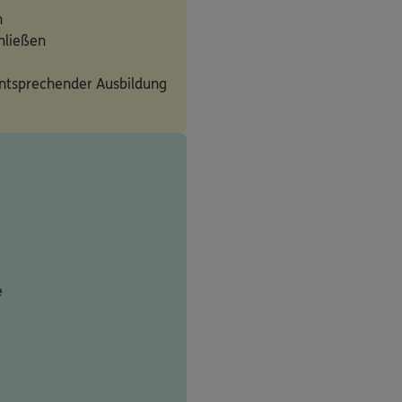
n
hließen
entsprechender Ausbildung
e