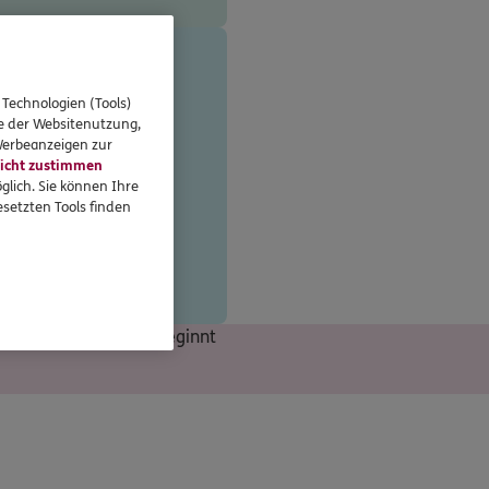
 Technologien (Tools)
se der Websitenutzung,
 Werbeanzeigen zur
icht zustimmen
glich. Sie können Ihre
setzten Tools finden
 regionalen Online-
 Ihr Gesicht. Erfolg beginnt